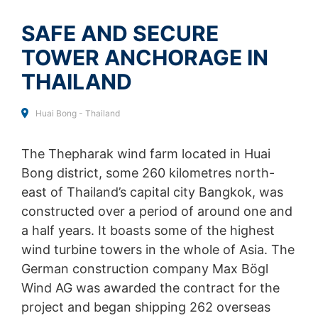
indsamles ved fremtidige besøg på dette websted:
File type: PDF
| File size:
0
MB
Disable Google Analytics
SAFE AND SECURE
TOWER ANCHORAGE IN
Hvis du ønsker flere oplysninger om, hvordan Google
CHOOSE A FILE
Analytics håndterer brugerdata, skal du se Googles
THAILAND
privatlivspolitik:
File type: PDF
| File size:
0
MB
Total file size:
0.00
/
10.00
MB
https://support.google.com/analytics/answer/600424
Huai Bong - Thailand
5?hl=en
I agree with the
Privacy Policy
of MC-Bauchemie
This site is protected by reCAPTCH and the Google
Privacy Policy
Outsourcet databehandling
The Thepharak wind farm located in Huai
and
Terms of Service
apply.
Vi har indgået en aftale med Google om outsourcing af
Bong district, some 260 kilometres north-
vores databehandling og implementerer fuldt ud de
east of Thailand’s capital city Bangkok, was
strenge krav fra de tyske
SEND
databeskyttelsesmyndigheder, når vi bruger Google
constructed over a period of around one and
Analytics.
a half years. It boasts some of the highest
wind turbine towers in the whole of Asia. The
You Tube
Vores websted bruger plugins fra YouTube, som drives
German construction company Max Bögl
af Google. Operatøren af siderne er YouTube LLC, 901
Wind AG was awarded the contract for the
Cherry Ave., San Bruno, CA 94066, USA. Hvis du
project and began shipping 262 overseas
besøger en af vores sider med et YouTube-plugin,