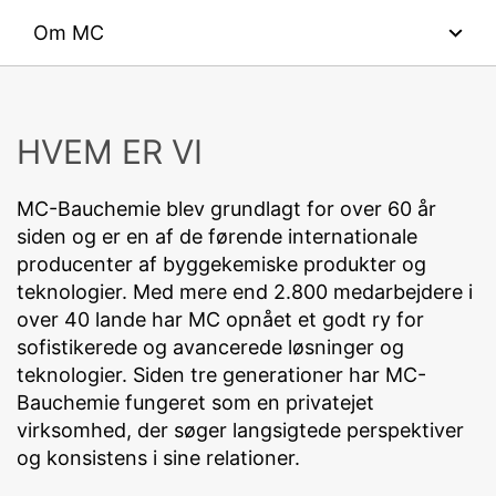
indsamles ved fremtidige besøg på dette websted:
Om MC
File type: PDF
| File size:
0
MB
Disable Google Analytics
Hvis du ønsker flere oplysninger om, hvordan Google
CHOOSE A FILE
Kundefokus
Analytics håndterer brugerdata, skal du se Googles
privatlivspolitik:
File type: PDF
| File size:
0
MB
HVEM ER VI
Forskning og udvikling
Total file size:
0.00
/
10.00
MB
https://support.google.com/analytics/answer/600424
5?hl=en
MC-Bauchemie blev grundlagt for over 60 år
I agree with the
Privacy Policy
of MC-Bauchemie
Historie
This site is protected by reCAPTCH and the Google
Privacy Policy
siden og er en af de førende internationale
Outsourcet databehandling
and
Terms of Service
apply.
Vi har indgået en aftale med Google om outsourcing af
producenter af byggekemiske produkter og
vores databehandling og implementerer fuldt ud de
teknologier. Med mere end 2.800 medarbejdere i
strenge krav fra de tyske
SEND
over 40 lande har MC opnået et godt ry for
databeskyttelsesmyndigheder, når vi bruger Google
sofistikerede og avancerede løsninger og
Analytics.
teknologier. Siden tre generationer har MC-
You Tube
Bauchemie fungeret som en privatejet
Vores websted bruger plugins fra YouTube, som drives
virksomhed, der søger langsigtede perspektiver
af Google. Operatøren af siderne er YouTube LLC, 901
og konsistens i sine relationer.
Cherry Ave., San Bruno, CA 94066, USA. Hvis du
besøger en af vores sider med et YouTube-plugin,