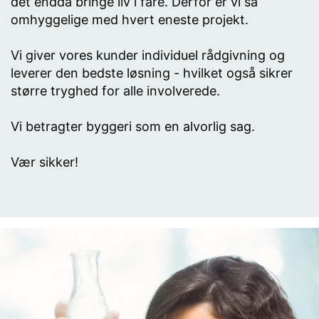
det endda bringe liv i fare. Derfor er vi så
eller slettet.
omhyggelige med hvert eneste projekt.
Vi giver vores kunder individuel rådgivning og
leverer den bedste løsning - hvilket også sikrer
større tryghed for alle involverede.
Vi betragter byggeri som en alvorlig sag.
Vær sikker!