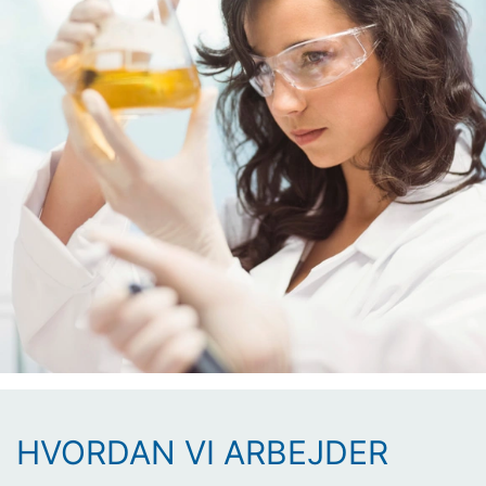
BE SURE.
BUILD SURE.
At være MC betyder virkelig at acceptere ansvar for
liv og omdømme. Vi tager bygning alvorligt.
HVORDAN VI ARBEJDER