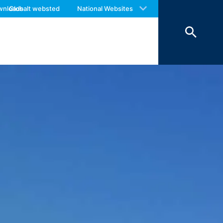
 with an answer as soon as possible.
 videregivelse til tredjepart. Vi
wnloads
Globalt websted
National Websites
us again should you find necessary.
edjelande uden for Det Europæiske
phitheatre Parkway, Mountain View, CA
om giver dig mulighed for at analysere
lt til en Google-server i USA og gemmes
Webstedsoperatøren har en legitim
e inden for Den Europæiske Union eller
ndtagelsestilfælde sendes den fulde IP-
af dette websted til at evaluere din
e webstedsaktivitet og internetbrug til
kke med andre data, som Google har.
 at det kan betyde, at du ikke vil
ookies om din brug af webstedet (inkl.
r tilgængeligt på følgende link: