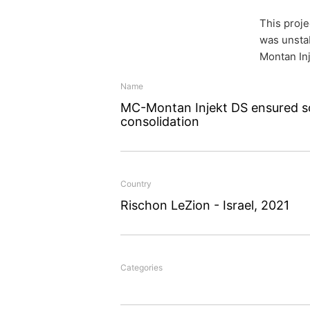
This proje
was unsta
Montan Inj
Name
Soil stab
MC-Montan Injekt DS ensured so
consolidation
Israel
Country
Rischon LeZion - Israel, 2021
This project in the Israe
laying of residential sew
the presence of extremel
Categories
high-performance MC-Mon
of soil consolidation nee