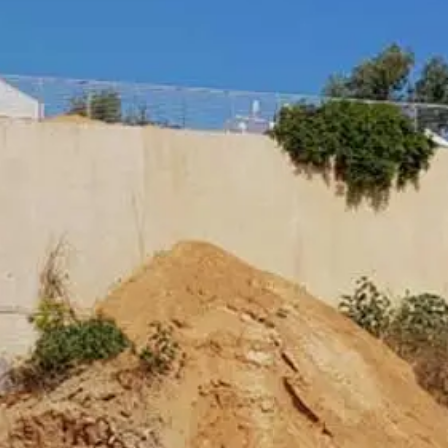
frameldings-cookie for at forhindre, at
tlivspolitik:
trenge krav fra de tyske
1 Cherry Ave., San Bruno, CA 94066,
rne. YouTube-serveren vil blive
e dig mulighed for at knytte din
uTube bruges til at gøre vores websted
kyttelsesforordning. Der findes
google.de/intl/de/policies/privacy.