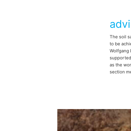
adv
The soil s
to be achi
Wolfgang L
supported 
as the wor
section m