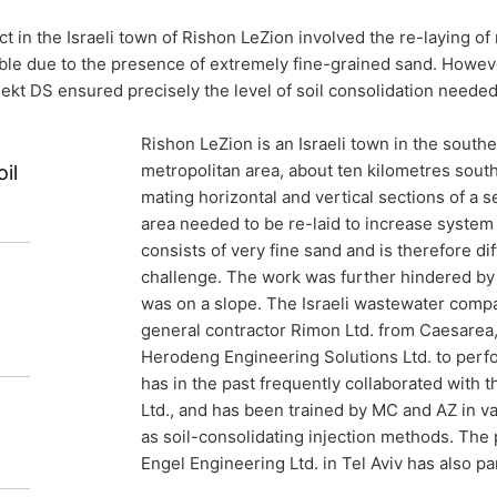
ct in the Israeli town of Rishon LeZion involved the re-laying of 
ble due to the presence of extremely fine-grained sand. Howev
ekt DS ensured precisely the level of soil consolidation needed
Rishon LeZion is an Israeli town in the southe
ilisation in
metropolitan area, about ten kilometres south 
il
mating horizontal and vertical sections of a 
area needed to be re-laid to increase system 
consists of very fine sand and is therefore diff
challenge. The work was further hindered by 
was on a slope. The Israeli wastewater comp
general contractor Rimon Ltd. from Caesarea
li town of Rishon LeZion involved the re-
Herodeng Engineering Solutions Ltd. to perf
age pipes in soil that was unstable due to
has in the past frequently collaborated with t
Ltd., and has been trained by MC and AZ in 
y fine-grained sand. However, the use of
as soil-consolidating injection methods. Th
tan Injekt DS ensured precisely the level
Engel Engineering Ltd. in Tel Aviv has also pa
ded.