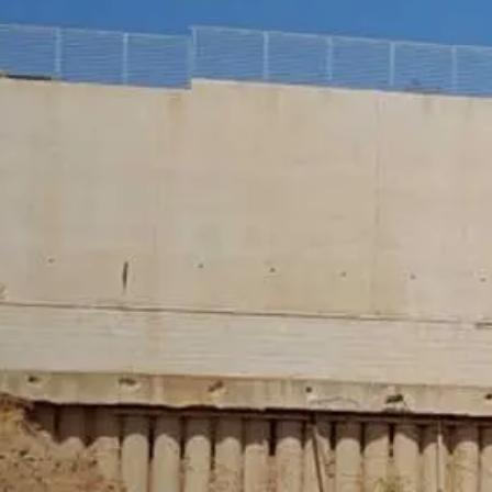
https://tools.google.com/dlpage/gaopto
Gøre indsigelse mod indsamlingen af da
Du kan forhindre indsamling af dine data 
dine data indsamles ved fremtidige bes
Subject*
Disable Google Analytics
Hvis du ønsker flere oplysninger om, hvo
https://support.google.com/analytics/
Message
Outsourcet databehandling
Vi har indgået en aftale med Google om 
databeskyttelsesmyndigheder, når vi br
You Tube
Vores websted bruger plugins fra YouTu
USA. Hvis du besøger en af vores sider 
informeret om, hvilke af vores sider du 
browsingadfærd direkte til din personlig
mere tiltrækkende. Dette udgør en beretti
Upload your resume
yderligere oplysninger om håndtering af