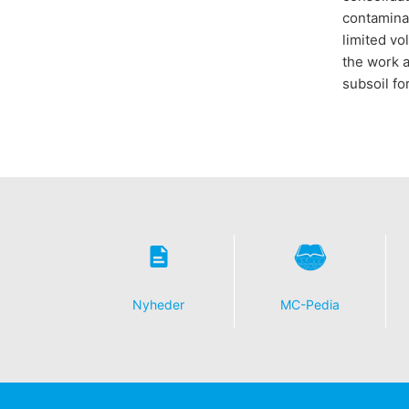
contaminat
limited vo
the work a
subsoil fo
Nyheder
MC-Pedia