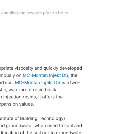
, enabling the sewage pipe to be re-
opriate viscosity and quickly developed
nimously on
MC-Montan Injekt DS
, the
nd soil.
MC-Montan Injekt DS
is a two-
tic, waterproof resin block
 injection resins, it offers the
expansion values.
titute of Building Technology)
 and groundwater when used to seal and
ification of the soil nor to groundwater