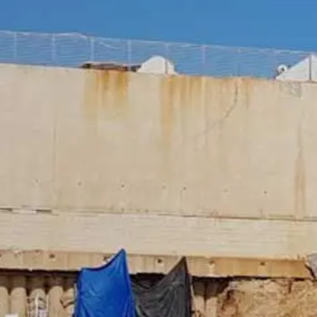
ut?hl=en
ta
af Google Analytics ved at klikke på følgende link. Der indstilles en 
øg på dette websted:
rdan Google Analytics håndterer brugerdata, skal du se Googles priva
answer/6004245?hl=en
outsourcing af vores databehandling og implementerer fuldt ud de s
uger Google Analytics.
be, som drives af Google. Operatøren af siderne er YouTube LLC, 90
med et YouTube-plugin, oprettes der en forbindelse til YouTube-serve
har besøgt. Hvis du er logget ind på din YouTube-konto, giver YouTub
e profil. Du kan forhindre det ved at logge af din YouTube-konto. Yo
get interesse i henhold til art. 6 punkt 1 (f) i den generelle databes
 brugerdata i YouTubes databeskyttelseserklæring under https://www.