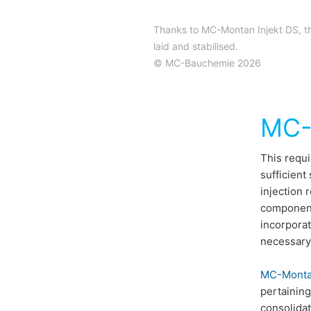
Thanks to MC-Montan Injekt DS, th
laid and stabilised.
© MC-Bauchemie 2026
MC-M
This requi
sufficient
injection 
component 
incorporat
necessary 
MC-Montan
pertaining
consolidat