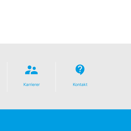
google.de/intl/de/policies/privacy.
ilbagekalde dit samtykke med fremtidig
r din anmodning, kan stadig blive
til de kompetente tilsynsmyndigheder.
k leveret til dig selv eller til en
Karrierer
Kontakt
svarlig part, vil det kun ske i det omfang
ratis oplysninger om dine personlige data,