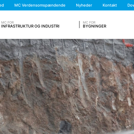
We'll get back to you
nsmission til tredjelande uden for Det Europæiske Økonomiske Samar
ed
MC Verdensomspændende
Nyheder
Kontakt
Do
Feel free to contact 
te udtrykkeligt er angivet).
MC FOR
MC FOR
INFRASTRUKTUR OG INDUSTRI
BYGNINGER
nger i såkaldte serverlogfiler baseret på vores legitime interesse (ar
rowser automatisk sender til os. Disse er:
OUR RESUME
adgang
 andre kilder. Serverlogfilerne gemmes i maksimalt 7 dage og slette
Lastname*
 at afklare tilfælde af misbrug. Hvis data skal tilbagekaldes som grun
afklaret. I denne periode er behandlingen begrænset.
 kan kontakte os på frivillig basis online. Som en del af kontaktformu
mre, e-mail-adresse), emnet og indholdet af din besked samt brochu
Phone Number
anmodning. Ved at behandle dataene har vi en legitim interesse i at b