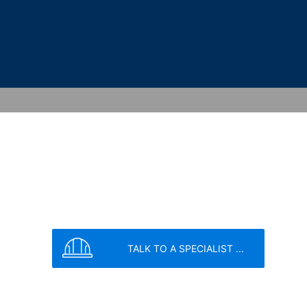
r tilgængeligt på følgende link:
frameldings-cookie for at forhindre, at
tlivspolitik:
trenge krav fra de tyske
1 Cherry Ave., San Bruno, CA 94066,
TALK TO A SPECIALIST ...
vice
apply.
rne. YouTube-serveren vil blive
e dig mulighed for at knytte din
uTube bruges til at gøre vores websted
SEND
kyttelsesforordning. Der findes