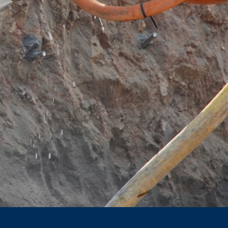
å kommercielle og skattemæssige regler
 videregivelse til tredjepart. Vi
edjelande uden for Det Europæiske
phitheatre Parkway, Mountain View, CA
om giver dig mulighed for at analysere
lt til en Google-server i USA og gemmes
Webstedsoperatøren har en legitim
e inden for Den Europæiske Union eller
ndtagelsestilfælde sendes den fulde IP-
af dette websted til at evaluere din
e webstedsaktivitet og internetbrug til
kke med andre data, som Google har.
 at det kan betyde, at du ikke vil
ookies om din brug af webstedet (inkl.