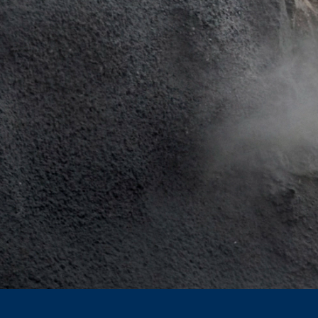
(f) i den generelle databeskyttelsesforo
(art. 6, stk. 1 (c) i den generelle databe
Dataene videregives til vores hostingtje
planlægger at opbevare ovenstående data
Økonomiske Samarbejdsområde er ikke 
Subject*
Google Analytics
Dette websted bruger Google Analytics,
94043, USA. Google Analytics bruger såk
brugen af webstedet. De oplysninger, d
Message
der. Google Analytics-cookies gemmes if
interesse i at analysere brugeradfærd f
IP-anonymisering
Vi har aktiveret funktionen til IP-anony
andre parter i aftalen om Det Europæis
adresse til en Google-server i USA og fo
brug af webstedet, til at udarbejde rapp
webstedsoperatøren. Den IP-adresse, der
Browser-plugin
Upload your resume
Du kan forhindre, at disse cookies gemme
kunne nyde den fulde funktionalitet på 