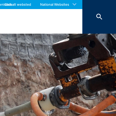
 with an answer as soon as possible.
bejdsområde (med undtagelse af cookies
wnloads
Globalt websted
National Websites
us again should you find necessary.
t. 6 punkt 1 (f) i
s derefter. Lagring af dataene foretages
dlag for bevis, er de udelukket fra
laren indsamler vi personlige data (navn,
rer, som du anmoder om.
esvare dine henvendelser (art. 6 punkt 1