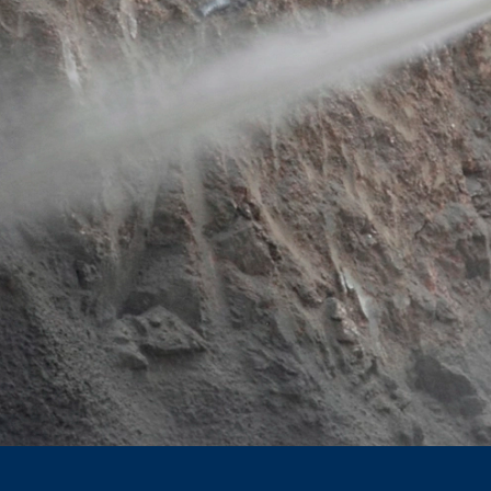
rdning). Derudover er vi forpligtet til at føre optegnelser baseret p
skyttelsesforordning).
nesteudbyder, der er vært for webstedet på vores vegne. Der sker ikke
 i en periode på 10 år og sletter dem derefter. Transmission til tr
beregnet.
 som er en webanalysetjeneste. Den drives af Google Inc., 1600 Am
aldte “cookies”. De er tekstfiler, der gemmes på din computer, og s
er genereres af cookien om din brug af dette websted, sendes norma
ølge art. 6 punkt 1 (f) i den generelle databeskyttelsesforordning. 
or at optimere både webstedet og reklamerne på stedet.
misering på dette websted. Din IP-adresse vil blive forkortet af Googl
ke Økonomiske Samarbejdsområde inden transmission til USA. Kun i u
rkortes der. Google bruger disse oplysninger på vegne af operatøren 
orter om webstedsaktivitet og til at levere andre tjenester vedrørend
 overføres af din browser som en del af Google Analytics, flettes i
s ved at vælge de relevante indstillinger i din browser. Bemærk dog,
dette websted. Du kan også forhindre, at de data, der genereres af c