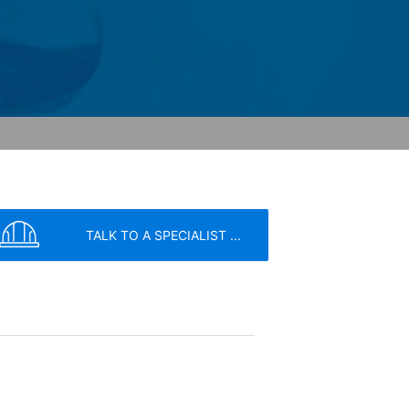
trenge krav fra de tyske
1 Cherry Ave., San Bruno, CA 94066,
rne. YouTube-serveren vil blive
e dig mulighed for at knytte din
uTube bruges til at gøre vores websted
kyttelsesforordning. Der findes
google.de/intl/de/policies/privacy.
ilbagekalde dit samtykke med fremtidig
TALK TO A SPECIALIST ...
r din anmodning, kan stadig blive
til de kompetente tilsynsmyndigheder.
vice
apply.
SEND