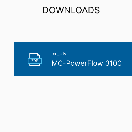
DOWNLOADS
mc_sds
PDF
MC-PowerFlow 3100