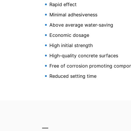
Du har ret til at få data, som vi behandle
Rapid effect
High-Performance Superp
tredjepart i et standard, maskinlæsbart f
Minimal adhesiveness
det er teknisk muligt.
Polymer-Technology
Information, korrektion, blokering, sletni
Above average water-saving
Som tilladt i henhold til art. 15 i den ge
der er gemt. Du har også ret til at få diss
Economic dosage
High initial strength
High-quality concrete surfaces
Free of corrosion promoting compo
Reduced setting time