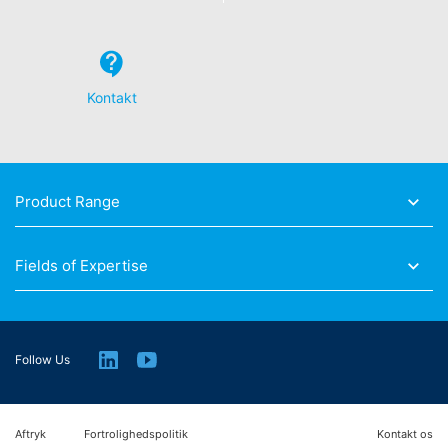
Ret til dataportabilitet
Du har ret til at få data, som vi behandler på baggrund
af dit samtykke eller til at opfylde en kontrakt,
automatisk leveret til dig selv eller til en tredjepart i et
Kontakt
standard, maskinlæsbart format. Hvis du har brug for
direkte overførsel af data til en anden ansvarlig part, vil
det kun ske i det omfang det er teknisk muligt.
Information, korrektion, blokering, sletning
Som tilladt i henhold til art. 15 i den generelle
Product Range
databeskyttelsesforordning har du til enhver tid ret til at
få gratis oplysninger om dine personlige data, der er
gemt. Du har også ret til at få disse data rettet, blokeret
Fields of Expertise
eller slettet.
Follow Us
Aftryk
Fortrolighedspolitik
Kontakt os