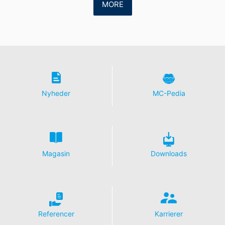
MORE
oplysninger om håndtering af brugerdata i YouTubes
databeskyttelseserklæring under
https://www.google.de/intl/de/policies/privacy.
Tilbagekaldelse af dit samtykke til behandling af dine
data
Nogle databehandlingsoperationer kan kun foretages
med dit udtrykkelige samtykke. Du kan til enhver tid
tilbagekalde dit samtykke med fremtidig virkning. En
Nyheder
MC-Pedia
uformel e-mail med denne anmodning er tilstrækkelig.
De data, der behandles, inden vi modtager din
anmodning, kan stadig blive behandlet lovligt.
Ret til at indgive klager til de regulerende
myndigheder
Magasin
Downloads
Hvis der er sket en overtrædelse af
databeskyttelseslovgivningen, kan den berørte person
indgive en klage til de kompetente tilsynsmyndigheder.
Den kompetente regulerende myndighed i sager
relateret til databeskyttelseslovgivningen er:
Landesbeauftragte für Datenschutz und
Referencer
Karrierer
Informationsfreiheit NRW, Düsseldorf.