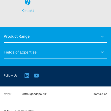
Informationsfreiheit NRW, Düsseldorf.
Kontakt
Ret til dataportabilitet
Du har ret til at få data, som vi behandler på baggrund
af dit samtykke eller til at opfylde en kontrakt,
automatisk leveret til dig selv eller til en tredjepart i et
standard, maskinlæsbart format. Hvis du har brug for
Product Range
direkte overførsel af data til en anden ansvarlig part, vil
det kun ske i det omfang det er teknisk muligt.
Information, korrektion, blokering, sletning
Fields of Expertise
Som tilladt i henhold til art. 15 i den generelle
databeskyttelsesforordning har du til enhver tid ret til at
få gratis oplysninger om dine personlige data, der er
gemt. Du har også ret til at få disse data rettet, blokeret
eller slettet.
Follow Us
Aftryk
Fortrolighedspolitik
Kontakt os