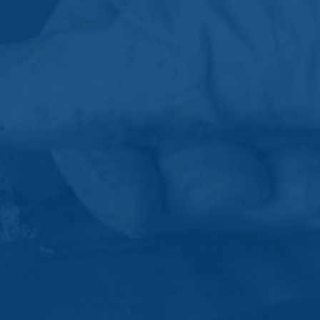
e inden for Den Europæiske Union eller
ndtagelsestilfælde sendes den fulde IP-
af dette websted til at evaluere din
e webstedsaktivitet og internetbrug til
kke med andre data, som Google har.
 at det kan betyde, at du ikke vil
ookies om din brug af webstedet (inkl.
r tilgængeligt på følgende link:
frameldings-cookie for at forhindre, at
tlivspolitik: