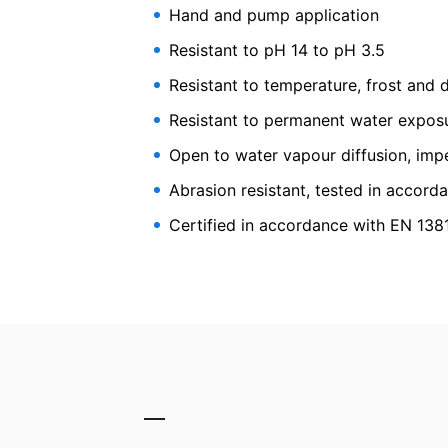
Hand and pump application
Du har ret til at få data, som vi behandle
Highly sulphate resistant
tredjepart i et standard, maskinlæsbart f
Resistant to pH 14 to pH 3.5
horizontal areas in sewa
det er teknisk muligt.
Information, korrektion, blokering, sletni
Resistant to temperature, frost and d
Som tilladt i henhold til art. 15 i den ge
der er gemt. Du har også ret til at få diss
Resistant to permanent water exposu
Open to water vapour diffusion, imp
Abrasion resistant, tested in accor
Certified in accordance with EN 138