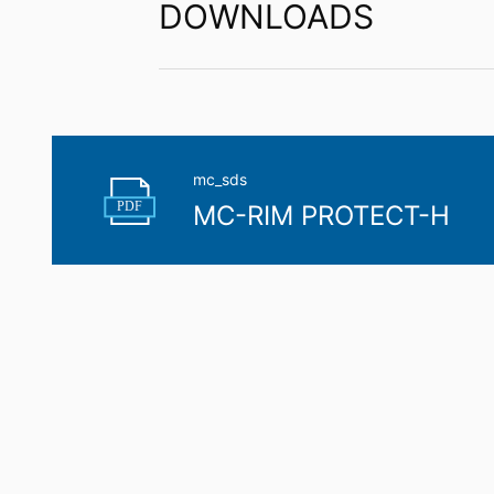
DOWNLOADS
mc_sds
PDF
MC-RIM PROTECT-H