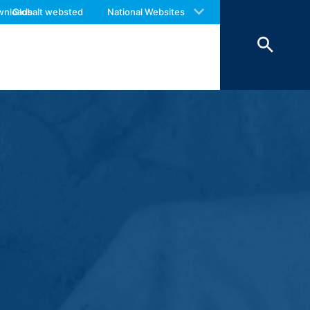
 with an answer as soon as possible.
wnloads
Globalt websted
National Websites
us again should you find necessary.
s derefter. Lagring af dataene foretages
dlag for bevis, er de udelukket fra
laren indsamler vi personlige data (navn,
rer, som du anmoder om.
esvare dine henvendelser (art. 6 punkt 1
å kommercielle og skattemæssige regler
 videregivelse til tredjepart. Vi
edjelande uden for Det Europæiske
phitheatre Parkway, Mountain View, CA
om giver dig mulighed for at analysere
lt til en Google-server i USA og gemmes
Webstedsoperatøren har en legitim