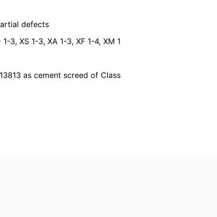
k leveret til dig selv eller til en
svarlig part, vil det kun ske i det omfang
partial defects
 1-3, XS 1-3, XA 1-3, XF 1-4, XM 1
ratis oplysninger om dine personlige data,
 13813 as cement screed of Class