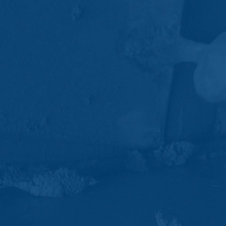
misering på dette websted. Din IP-adresse vil blive forkortet af Googl
ke Økonomiske Samarbejdsområde inden transmission til USA. Kun i u
rkortes der. Google bruger disse oplysninger på vegne af operatøren 
orter om webstedsaktivitet og til at levere andre tjenester vedrørend
 overføres af din browser som en del af Google Analytics, flettes i
s ved at vælge de relevante indstillinger i din browser. Bemærk dog,
dette websted. Du kan også forhindre, at de data, der genereres af c
les af Google ved at downloade og installere det browser-plugin, der e
ut?hl=en
ta
af Google Analytics ved at klikke på følgende link. Der indstilles en 
øg på dette websted:
rdan Google Analytics håndterer brugerdata, skal du se Googles priva
answer/6004245?hl=en