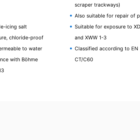
scraper trackways)
r på baggrund af dit samtykke eller til at opfylde en kontrakt, automatis
 surface protection coating for use on
ormat. Hvis du har brug for direkte overførsel af data til en anden an
Also suitable for repair of 
ge industry
ng
e-icing salt
Suitable for exposure to XD
nerelle databeskyttelsesforordning har du til enhver tid ret til at få g
e data rettet, blokeret eller slettet.
re, chloride-proof
and XWW 1-3
ermeable to water
Classified according to EN
dance with Böhme
CT/C60
13