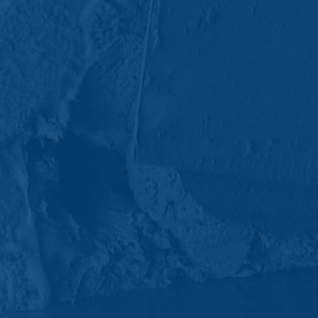
IP-anonymisering
Vi har aktiveret funktionen til IP-anony
andre parter i aftalen om Det Europæis
adresse til en Google-server i USA og fo
Subject*
brug af webstedet, til at udarbejde rapp
webstedsoperatøren. Den IP-adresse, der
Browser-plugin
Du kan forhindre, at disse cookies gemme
kunne nyde den fulde funktionalitet på 
Message
din IP-adresse), overføres til og behand
https://tools.google.com/dlpage/gaopto
Gøre indsigelse mod indsamlingen af da
Du kan forhindre indsamling af dine data 
dine data indsamles ved fremtidige bes
Disable Google Analytics
Hvis du ønsker flere oplysninger om, hvo
Upload your resume
https://support.google.com/analytics/