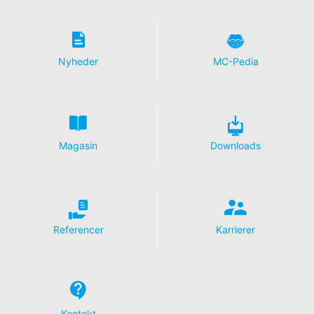
websted mere tiltrækkende. Dette udgør en berettiget
interesse i henhold til art. 6 punkt 1 (f) i den generelle
databeskyttelsesforordning. Der findes yderligere
oplysninger om håndtering af brugerdata i YouTubes
databeskyttelseserklæring under
Nyheder
MC-Pedia
https://www.google.de/intl/de/policies/privacy.
Tilbagekaldelse af dit samtykke til behandling af dine
data
Nogle databehandlingsoperationer kan kun foretages
med dit udtrykkelige samtykke. Du kan til enhver tid
Magasin
Downloads
tilbagekalde dit samtykke med fremtidig virkning. En
uformel e-mail med denne anmodning er tilstrækkelig.
De data, der behandles, inden vi modtager din
anmodning, kan stadig blive behandlet lovligt.
Ret til at indgive klager til de regulerende
Referencer
Karrierer
myndigheder
Hvis der er sket en overtrædelse af
databeskyttelseslovgivningen, kan den berørte person
indgive en klage til de kompetente tilsynsmyndigheder.
Den kompetente regulerende myndighed i sager
relateret til databeskyttelseslovgivningen er:
Kontakt