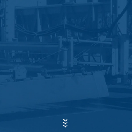
dette websted, sendes normalt til en Google-server i
USA og gemmes der. Google Analytics-cookies gemmes
Subject*
ifølge art. 6 punkt 1 (f) i den generelle
databeskyttelsesforordning. Webstedsoperatøren har
en legitim interesse i at analysere brugeradfærd for at
optimere både webstedet og reklamerne på stedet.
Message
IP-anonymisering
Vi har aktiveret funktionen til IP-anonymisering på dette
websted. Din IP-adresse vil blive forkortet af Google
inden for Den Europæiske Union eller andre parter i
aftalen om Det Europæiske Økonomiske
Samarbejdsområde inden transmission til USA. Kun i
undtagelsestilfælde sendes den fulde IP-adresse til en
Google-server i USA og forkortes der. Google bruger
disse oplysninger på vegne af operatøren af dette
Upload your resume
websted til at evaluere din brug af webstedet, til at
udarbejde rapporter om webstedsaktivitet og til at
CHOOSE A FILE
levere andre tjenester vedrørende webstedsaktivitet og
internetbrug til webstedsoperatøren. Den IP-adresse,
File type: PDF
| File size:
0
MB
der overføres af din browser som en del af Google
Analytics, flettes ikke med andre data, som Google har.
CHOOSE A FILE