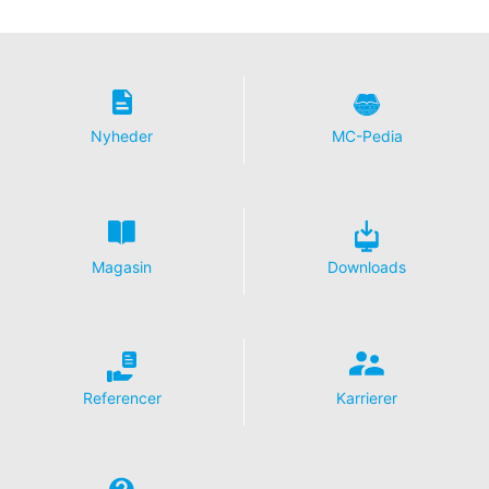
databeskyttelsesforordning har du til enhver tid ret til at
få gratis oplysninger om dine personlige data, der er
gemt. Du har også ret til at få disse data rettet, blokeret
eller slettet.
Nyheder
MC-Pedia
Magasin
Downloads
Referencer
Karrierer