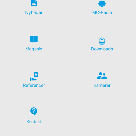
YouTube-konto. YouTube bruges til at gøre vores
websted mere tiltrækkende. Dette udgør en berettiget
Nyheder
MC-Pedia
interesse i henhold til art. 6 punkt 1 (f) i den generelle
databeskyttelsesforordning. Der findes yderligere
oplysninger om håndtering af brugerdata i YouTubes
databeskyttelseserklæring under
https://www.google.de/intl/de/policies/privacy.
Magasin
Downloads
Tilbagekaldelse af dit samtykke til behandling af dine
data
Nogle databehandlingsoperationer kan kun foretages
med dit udtrykkelige samtykke. Du kan til enhver tid
tilbagekalde dit samtykke med fremtidig virkning. En
uformel e-mail med denne anmodning er tilstrækkelig.
Referencer
Karrierer
De data, der behandles, inden vi modtager din
anmodning, kan stadig blive behandlet lovligt.
Ret til at indgive klager til de regulerende
myndigheder
Hvis der er sket en overtrædelse af
Kontakt
databeskyttelseslovgivningen, kan den berørte person
indgive en klage til de kompetente tilsynsmyndigheder.