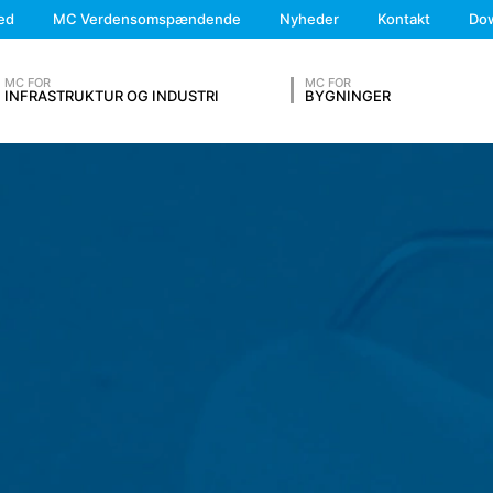
We'll get back to you
ed
MC Verdensomspændende
Nyheder
Kontakt
Do
Feel free to contact 
 andre kilder. Serverlogfilerne gemmes i maksimalt 7 dage og slette
MC FOR
MC FOR
 at afklare tilfælde af misbrug. Hvis data skal tilbagekaldes som grun
INFRASTRUKTUR OG INDUSTRI
BYGNINGER
afklaret. I denne periode er behandlingen begrænset.
 kan kontakte os på frivillig basis online. Som en del af kontaktformu
OUR RESUME
mre, e-mail-adresse), emnet og indholdet af din besked samt brochu
anmodning. Ved at behandle dataene har vi en legitim interesse i at b
rdning). Derudover er vi forpligtet til at føre optegnelser baseret p
skyttelsesforordning).
nesteudbyder, der er vært for webstedet på vores vegne. Der sker ikke
 i en periode på 10 år og sletter dem derefter. Transmission til tr
beregnet.
Lastname*
 som er en webanalysetjeneste. Den drives af Google Inc., 1600 Am
aldte “cookies”. De er tekstfiler, der gemmes på din computer, og s
er genereres af cookien om din brug af dette websted, sendes norma
Phone Number
ølge art. 6 punkt 1 (f) i den generelle databeskyttelsesforordning. 
or at optimere både webstedet og reklamerne på stedet.