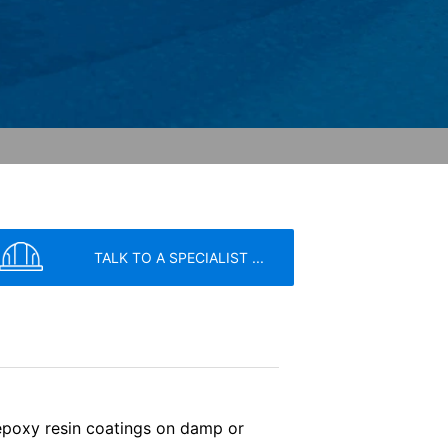
trenge krav fra de tyske
1 Cherry Ave., San Bruno, CA 94066,
rne. YouTube-serveren vil blive
e dig mulighed for at knytte din
uTube bruges til at gøre vores websted
kyttelsesforordning. Der findes
google.de/intl/de/policies/privacy.
TALK TO A SPECIALIST ...
ilbagekalde dit samtykke med fremtidig
r din anmodning, kan stadig blive
vice
apply.
til de kompetente tilsynsmyndigheder.
epoxy resin coatings on damp or
SEND