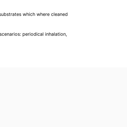
k leveret til dig selv eller til en
substrates which where cleaned
svarlig part, vil det kun ske i det omfang
enarios: periodical inhalation,
ratis oplysninger om dine personlige data,