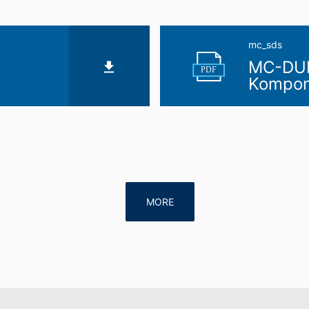
mc_sds
MC-DUR
PDF
Kompon
MORE