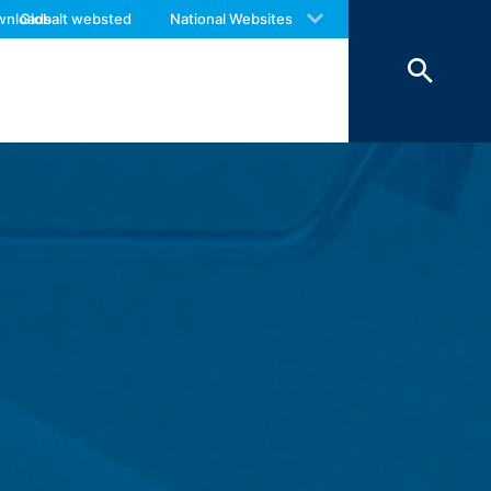
 with an answer as soon as possible.
wnloads
Globalt websted
National Websites
us again should you find necessary.
s derefter. Lagring af dataene foretages
dlag for bevis, er de udelukket fra
laren indsamler vi personlige data (navn,
rer, som du anmoder om.
esvare dine henvendelser (art. 6 punkt 1
å kommercielle og skattemæssige regler
 videregivelse til tredjepart. Vi
edjelande uden for Det Europæiske
phitheatre Parkway, Mountain View, CA
om giver dig mulighed for at analysere
lt til en Google-server i USA og gemmes
Webstedsoperatøren har en legitim