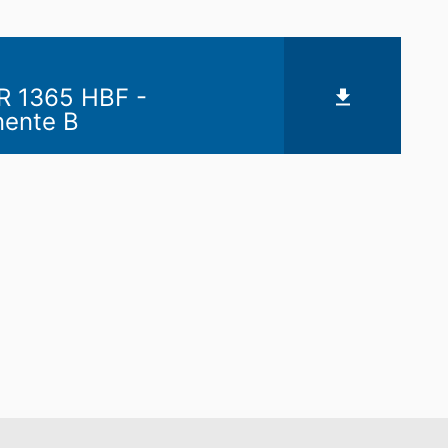
 1365 HBF -
ente B