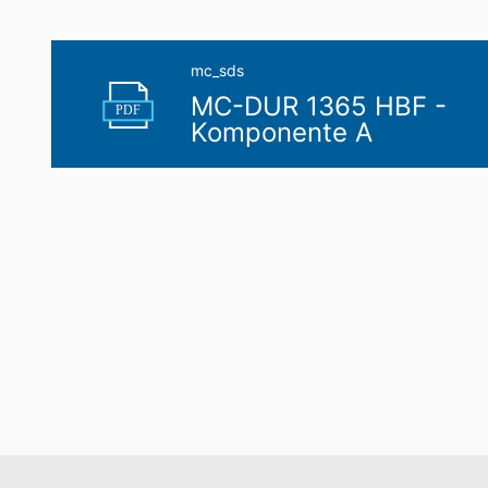
mc_sds
MC-DUR 1365 HBF -
PDF
Komponente A