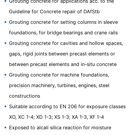
Grouting concrete for applications acc. to the
You Tube
Vores websted bruger plugins fra YouTube, som drives
Guideline for Concrete repair of DAfStb
af Google. Operatøren af siderne er YouTube LLC, 901
Cherry Ave., San Bruno, CA 94066, USA. Hvis du
Grouting concrete for setting columns in sleeve
besøger en af vores sider med et YouTube-plugin,
oprettes der en forbindelse til YouTube-serverne.
foundations, for bridge bearings and crane rails
YouTube-serveren vil blive informeret om, hvilke af
Grouting concrete for cavities and hollow spaces,
vores sider du har besøgt. Hvis du er logget ind på din
YouTube-konto, giver YouTube dig mulighed for at
gaps, rigid joints between precast elements or
knytte din browsingadfærd direkte til din personlige
profil. Du kan forhindre det ved at logge af din
between precast elements and in-situ concrete
YouTube-konto. YouTube bruges til at gøre vores
websted mere tiltrækkende. Dette udgør en berettiget
Grouting concrete for machine foundations,
interesse i henhold til art. 6 punkt 1 (f) i den generelle
precision machinery, turbines, engines, steel
databeskyttelsesforordning. Der findes yderligere
oplysninger om håndtering af brugerdata i YouTubes
constructions
databeskyttelseserklæring under
https://www.google.de/intl/de/policies/privacy.
Suitable according to EN 206 for exposure classes
Tilbagekaldelse af dit samtykke til behandling af dine
XO, XC 1-4; XD 1-3; XS 1-3; XA 1-3, XF 1-4
data
Exposed to alcali silica reaction for moisture
Nogle databehandlingsoperationer kan kun foretages
med dit udtrykkelige samtykke. Du kan til enhver tid