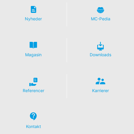
Information, korrektion, blokering, sletning
Som tilladt i henhold til art. 15 i den generelle
databeskyttelsesforordning har du til enhver tid ret til at
Nyheder
MC-Pedia
få gratis oplysninger om dine personlige data, der er
gemt. Du har også ret til at få disse data rettet, blokeret
eller slettet.
Magasin
Downloads
Referencer
Karrierer
Kontakt