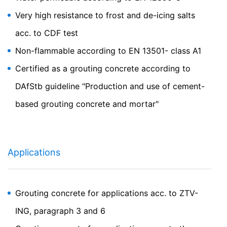
Very high resistance to frost and de-icing salts
Gøre indsigelse mod indsamlingen af data
Grouting concrete with slow strength development
Du kan forhindre indsamling af dine data af Google
acc. to CDF test
Analytics ved at klikke på følgende link. Der indstilles en
frameldings-cookie for at forhindre, at dine data
Non-flammable according to EN 13501- class A1
indsamles ved fremtidige besøg på dette websted:
Disable Google Analytics
Certified as a grouting concrete according to
DAfStb guideline "Production and use of cement-
Hvis du ønsker flere oplysninger om, hvordan Google
Analytics håndterer brugerdata, skal du se Googles
based grouting concrete and mortar"
privatlivspolitik:
https://support.google.com/analytics/answer/600424
5?hl=en
Applications
Outsourcet databehandling
Vi har indgået en aftale med Google om outsourcing af
vores databehandling og implementerer fuldt ud de
strenge krav fra de tyske
Grouting concrete for applications acc. to ZTV-
databeskyttelsesmyndigheder, når vi bruger Google
Analytics.
ING, paragraph 3 and 6