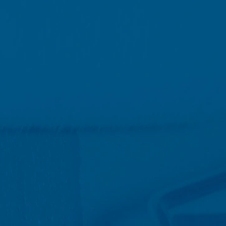
e inden for Den Europæiske Union eller
ndtagelsestilfælde sendes den fulde IP-
af dette websted til at evaluere din
e webstedsaktivitet og internetbrug til
kke med andre data, som Google har.
 at det kan betyde, at du ikke vil
ookies om din brug af webstedet (inkl.
r tilgængeligt på følgende link:
frameldings-cookie for at forhindre, at
tlivspolitik: