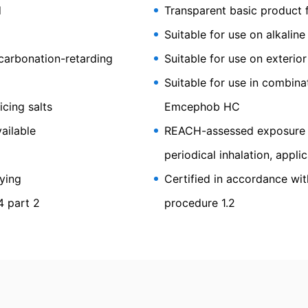
d
Transparent basic product 
ormat. Hvis du har brug for direkte overførsel af data til en anden an
Suitable for use on alkaline
on
ng
nerelle databeskyttelsesforordning har du til enhver tid ret til at få g
carbonation-retarding
Suitable for use on exterior
e data rettet, blokeret eller slettet.
Suitable for use in combi
icing salts
Emcephob HC
ailable
REACH-assessed exposure sc
periodical inhalation, appli
aying
Certified in accordance wit
4 part 2
procedure 1.2