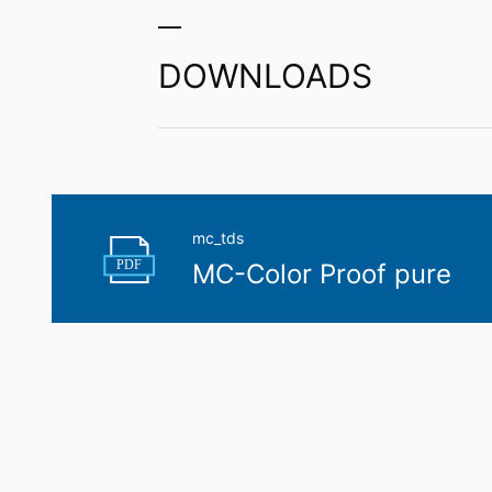
DOWNLOADS
mc_tds
PDF
MC-Color Proof pure