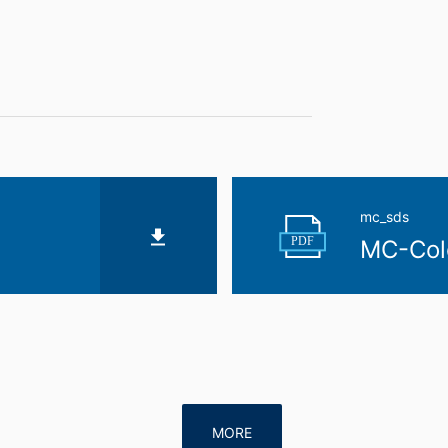
mc_sds
PDF
MC-Colo
MORE