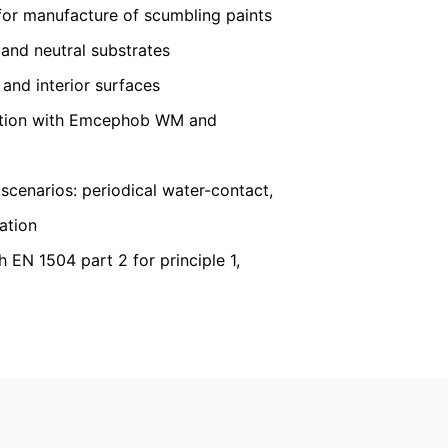
for manufacture of scumbling paints
svarlig part, vil det kun ske i det omfang
 and neutral substrates
ratis oplysninger om dine personlige data,
 and interior surfaces
nation with Emcephob WM and
enarios: periodical water-contact,
cation
h EN 1504 part 2 for principle 1,