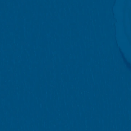
Vi har aktiveret funktionen til IP-anony
andre parter i aftalen om Det Europæis
adresse til en Google-server i USA og fo
brug af webstedet, til at udarbejde rapp
Subject*
webstedsoperatøren. Den IP-adresse, der
Browser-plugin
Du kan forhindre, at disse cookies gemme
kunne nyde den fulde funktionalitet på 
din IP-adresse), overføres til og behand
Message
https://tools.google.com/dlpage/gaopto
Gøre indsigelse mod indsamlingen af da
Du kan forhindre indsamling af dine data 
dine data indsamles ved fremtidige bes
Disable Google Analytics
Hvis du ønsker flere oplysninger om, hvo
https://support.google.com/analytics/
Upload your resume
Outsourcet databehandling