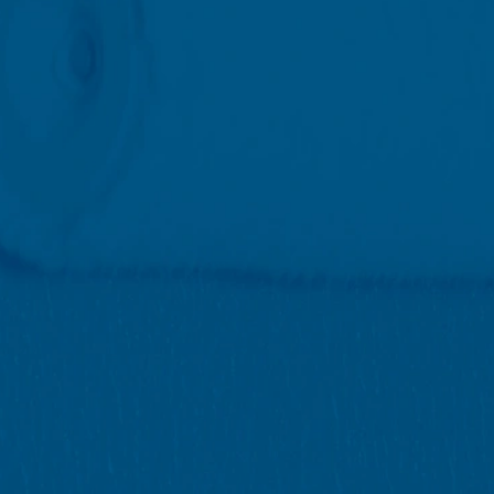
misering på dette websted. Din IP-adresse vil blive forkortet af Googl
ke Økonomiske Samarbejdsområde inden transmission til USA. Kun i u
rkortes der. Google bruger disse oplysninger på vegne af operatøren 
orter om webstedsaktivitet og til at levere andre tjenester vedrørend
 overføres af din browser som en del af Google Analytics, flettes i
s ved at vælge de relevante indstillinger i din browser. Bemærk dog,
dette websted. Du kan også forhindre, at de data, der genereres af c
les af Google ved at downloade og installere det browser-plugin, der e
ut?hl=en
ta
af Google Analytics ved at klikke på følgende link. Der indstilles en 
øg på dette websted:
rdan Google Analytics håndterer brugerdata, skal du se Googles priva
answer/6004245?hl=en