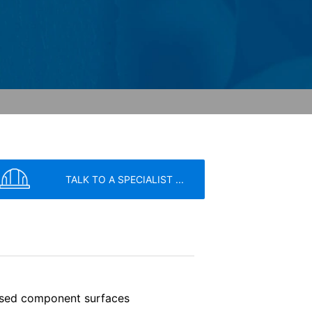
trenge krav fra de tyske
1 Cherry Ave., San Bruno, CA 94066,
rne. YouTube-serveren vil blive
e dig mulighed for at knytte din
uTube bruges til at gøre vores websted
kyttelsesforordning. Der findes
google.de/intl/de/policies/privacy.
ilbagekalde dit samtykke med fremtidig
TALK TO A SPECIALIST ...
r din anmodning, kan stadig blive
til de kompetente tilsynsmyndigheder.
vice
apply.
ased component surfaces
SEND
k leveret til dig selv eller til en