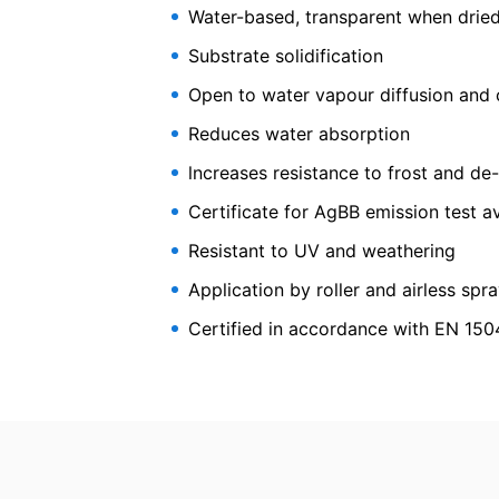
Water-based, transparent when drie
tredjepart i et standard, maskinlæsbart f
det er teknisk muligt.
Substrate solidification
Transparent impregnati
Information, korrektion, blokering, sletni
Som tilladt i henhold til art. 15 i den ge
Open to water vapour diffusion and 
der er gemt. Du har også ret til at få diss
Reduces water absorption
lncreases resistance to frost and de-
Certificate for AgBB emission test av
Resistant to UV and weathering
Application by roller and airless spr
Certified in accordance with EN 150