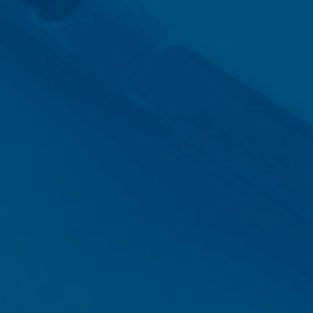
frameldings-cookie for at forhindre, at
tlivspolitik:
trenge krav fra de tyske
1 Cherry Ave., San Bruno, CA 94066,
rne. YouTube-serveren vil blive
e dig mulighed for at knytte din
uTube bruges til at gøre vores websted
kyttelsesforordning. Der findes
google.de/intl/de/policies/privacy.