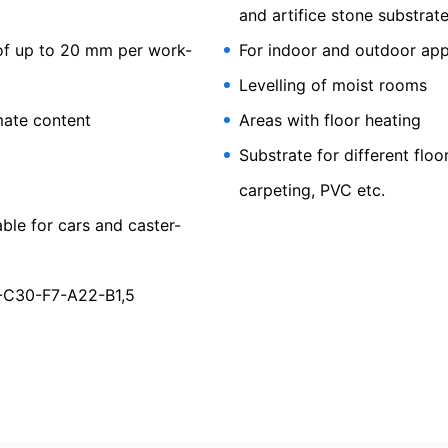
and artifice stone substrat
 of up to 20 mm per work-
For indoor and outdoor app
Levelling of moist rooms
mate content
Areas with floor heating
Substrate for different floor
carpeting, PVC etc.
r Easyplan
ble for cars and caster-
-C30-F7-A22-B1,5