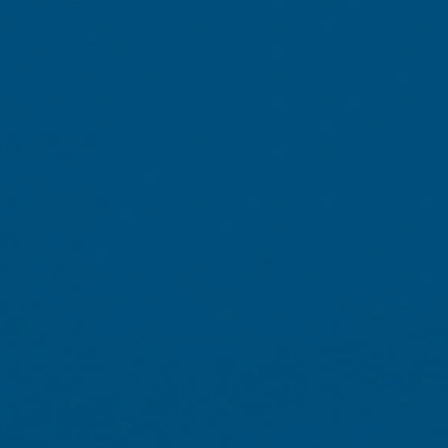
https://tools.google.com/dlpage/gaopto
Gøre indsigelse mod indsamlingen af da
Du kan forhindre indsamling af dine data 
dine data indsamles ved fremtidige bes
Subject*
Disable Google Analytics
Hvis du ønsker flere oplysninger om, hvo
https://support.google.com/analytics/
Message
Outsourcet databehandling
Vi har indgået en aftale med Google om 
databeskyttelsesmyndigheder, når vi br
You Tube
Vores websted bruger plugins fra YouTu
USA. Hvis du besøger en af vores sider 
informeret om, hvilke af vores sider du 
browsingadfærd direkte til din personlig
mere tiltrækkende. Dette udgør en beretti
Upload your resume
yderligere oplysninger om håndtering af