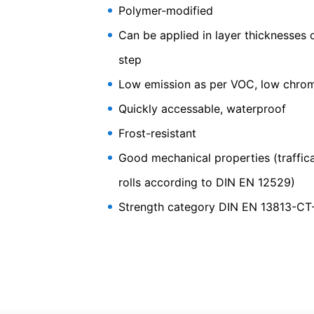
Polymer-modified
Can be applied in layer thicknesses
step
Low emission as per VOC, low chro
Quickly accessable, waterproof
Frost-resistant
MC-Floo
Good mechanical properties (traffica
classic
rolls according to DIN EN 12529)
Strength category DIN EN 13813-CT
Self levelling compound