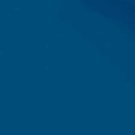
ut?hl=en
ta
af Google Analytics ved at klikke på følgende link. Der indstilles en 
øg på dette websted:
rdan Google Analytics håndterer brugerdata, skal du se Googles priva
answer/6004245?hl=en
outsourcing af vores databehandling og implementerer fuldt ud de s
uger Google Analytics.
be, som drives af Google. Operatøren af siderne er YouTube LLC, 90
med et YouTube-plugin, oprettes der en forbindelse til YouTube-serve
har besøgt. Hvis du er logget ind på din YouTube-konto, giver YouTub
e profil. Du kan forhindre det ved at logge af din YouTube-konto. Yo
get interesse i henhold til art. 6 punkt 1 (f) i den generelle databes
 brugerdata i YouTubes databeskyttelseserklæring under https://www.