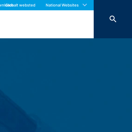
 with an answer as soon as possible.
 videregivelse til tredjepart. Vi
wnloads
Globalt websted
National Websites
us again should you find necessary.
edjelande uden for Det Europæiske
phitheatre Parkway, Mountain View, CA
om giver dig mulighed for at analysere
lt til en Google-server i USA og gemmes
Webstedsoperatøren har en legitim
e inden for Den Europæiske Union eller
ndtagelsestilfælde sendes den fulde IP-
af dette websted til at evaluere din
e webstedsaktivitet og internetbrug til
kke med andre data, som Google har.
 at det kan betyde, at du ikke vil
ookies om din brug af webstedet (inkl.
r tilgængeligt på følgende link: