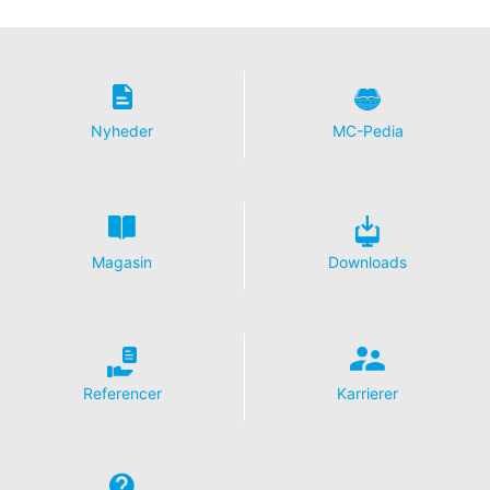
databeskyttelsesforordning har du til enhver tid ret til at
få gratis oplysninger om dine personlige data, der er
gemt. Du har også ret til at få disse data rettet, blokeret
eller slettet.
Nyheder
MC-Pedia
Magasin
Downloads
Referencer
Karrierer