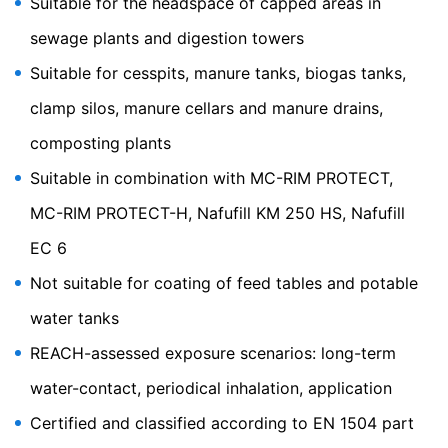
Suitable for the headspace of capped areas in
YouTube-serveren vil blive informeret om, hvilke af
vores sider du har besøgt. Hvis du er logget ind på din
sewage plants and digestion towers
YouTube-konto, giver YouTube dig mulighed for at
Suitable for cesspits, manure tanks, biogas tanks,
knytte din browsingadfærd direkte til din personlige
profil. Du kan forhindre det ved at logge af din
clamp silos, manure cellars and manure drains,
YouTube-konto. YouTube bruges til at gøre vores
websted mere tiltrækkende. Dette udgør en berettiget
composting plants
interesse i henhold til art. 6 punkt 1 (f) i den generelle
databeskyttelsesforordning. Der findes yderligere
Suitable in combination with MC-RIM PROTECT,
oplysninger om håndtering af brugerdata i YouTubes
MC-RIM PROTECT-H, Nafufill KM 250 HS, Nafufill
databeskyttelseserklæring under
https://www.google.de/intl/de/policies/privacy.
EC 6
Tilbagekaldelse af dit samtykke til behandling af dine
Not suitable for coating of feed tables and potable
data
Nogle databehandlingsoperationer kan kun foretages
water tanks
med dit udtrykkelige samtykke. Du kan til enhver tid
REACH-assessed exposure scenarios: long-term
tilbagekalde dit samtykke med fremtidig virkning. En
uformel e-mail med denne anmodning er tilstrækkelig.
water-contact, periodical inhalation, application
De data, der behandles, inden vi modtager din
anmodning, kan stadig blive behandlet lovligt.
Certified and classified according to EN 1504 part