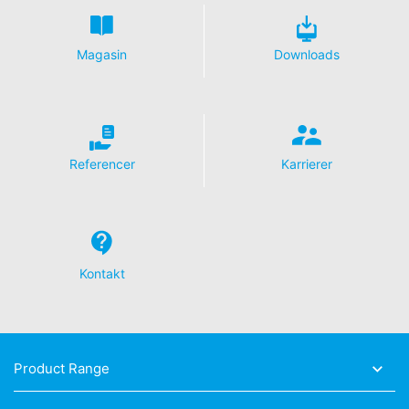
standard, maskinlæsbart format. Hvis du har brug for
direkte overførsel af data til en anden ansvarlig part, vil
det kun ske i det omfang det er teknisk muligt.
Magasin
Downloads
Information, korrektion, blokering, sletning
Som tilladt i henhold til art. 15 i den generelle
databeskyttelsesforordning har du til enhver tid ret til at
få gratis oplysninger om dine personlige data, der er
gemt. Du har også ret til at få disse data rettet, blokeret
eller slettet.
Referencer
Karrierer
Kontakt
Product Range