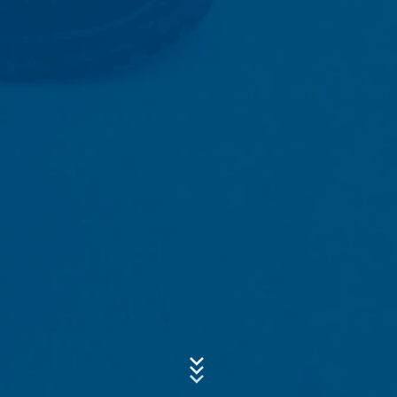
for Det Europæiske Økonomiske Samarbejdsområde er
Subject*
ikke beregnet.
Google Analytics
Dette websted bruger Google Analytics, som er en
webanalysetjeneste. Den drives af Google Inc., 1600
Message
Amphitheatre Parkway, Mountain View, CA 94043, USA.
Google Analytics bruger såkaldte “cookies”. De er
tekstfiler, der gemmes på din computer, og som giver
dig mulighed for at analysere brugen af webstedet. De
oplysninger, der genereres af cookien om din brug af
dette websted, sendes normalt til en Google-server i
USA og gemmes der. Google Analytics-cookies gemmes
ifølge art. 6 punkt 1 (f) i den generelle
databeskyttelsesforordning. Webstedsoperatøren har
en legitim interesse i at analysere brugeradfærd for at
Upload your resume
optimere både webstedet og reklamerne på stedet.
CHOOSE A FILE
IP-anonymisering
File type: PDF
| File size:
0
MB
Vi har aktiveret funktionen til IP-anonymisering på dette
websted. Din IP-adresse vil blive forkortet af Google
inden for Den Europæiske Union eller andre parter i
CHOOSE A FILE