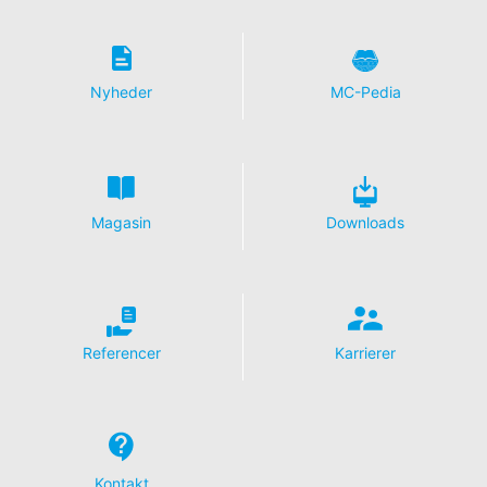
Som tilladt i henhold til art. 15 i den generelle
databeskyttelsesforordning har du til enhver tid ret til at
få gratis oplysninger om dine personlige data, der er
gemt. Du har også ret til at få disse data rettet, blokeret
Nyheder
MC-Pedia
eller slettet.
Magasin
Downloads
Referencer
Karrierer
Kontakt